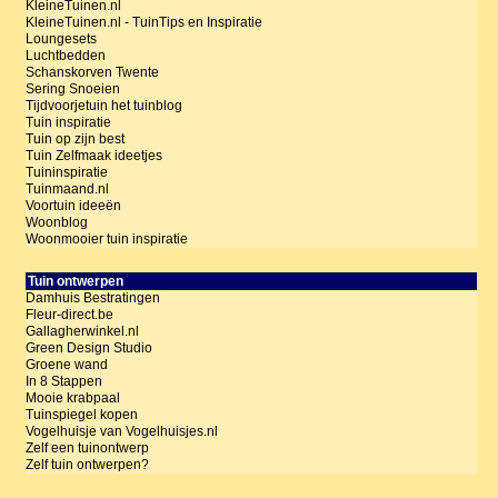
KleineTuinen.nl
KleineTuinen.nl - TuinTips en Inspiratie
Loungesets
Luchtbedden
Schanskorven Twente
Sering Snoeien
Tijdvoorjetuin het tuinblog
Tuin inspiratie
Tuin op zijn best
Tuin Zelfmaak ideetjes
Tuininspiratie
Tuinmaand.nl
Voortuin ideeën
Woonblog
Woonmooier tuin inspiratie
Tuin ontwerpen
Damhuis Bestratingen
Fleur-direct.be
Gallagherwinkel.nl
Green Design Studio
Groene wand
In 8 Stappen
Mooie krabpaal
Tuinspiegel kopen
Vogelhuisje van Vogelhuisjes.nl
Zelf een tuinontwerp
Zelf tuin ontwerpen?