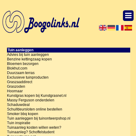
Tuin aanleggen
Advies bij tuin aanleggen
Benzine kettingzaag kopen
Bloemen bezorgen
Blokhut.com
Duurzaam terras
Exclusieve tuinproducten
Graszaaddirect
Graszoden
Hoornaar
Kunstgras kopen bij Kunstgrasnet.nl
Massy Ferguson onderdelen
Schaduwdeal
Schuifdeursloten online bestellen
Smoker bbq kopen
Tuin aanleggen bij tuinontwerpshop.nl
Tuin inspiratie
Tuinaanleg kosten willen weten?
Tuinaanleg? Schoffelstudent