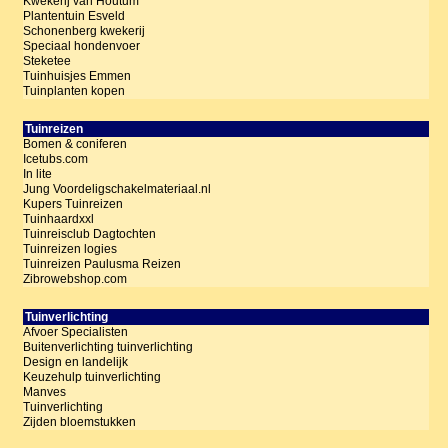
Kwekerij van Houtum
Plantentuin Esveld
Schonenberg kwekerij
Speciaal hondenvoer
Steketee
Tuinhuisjes Emmen
Tuinplanten kopen
Tuinreizen
Bomen & coniferen
Icetubs.com
In lite
Jung Voordeligschakelmateriaal.nl
Kupers Tuinreizen
Tuinhaardxxl
Tuinreisclub Dagtochten
Tuinreizen logies
Tuinreizen Paulusma Reizen
Zibrowebshop.com
Tuinverlichting
Afvoer Specialisten
Buitenverlichting tuinverlichting
Design en landelijk
Keuzehulp tuinverlichting
Manves
Tuinverlichting
Zijden bloemstukken