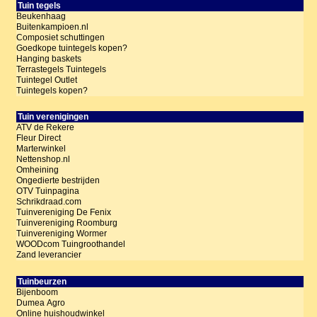
Tuin tegels
Beukenhaag
Buitenkampioen.nl
Composiet schuttingen
Goedkope tuintegels kopen?
Hanging baskets
Terrastegels Tuintegels
Tuintegel Outlet
Tuintegels kopen?
Tuin verenigingen
ATV de Rekere
Fleur Direct
Marterwinkel
Nettenshop.nl
Omheining
Ongedierte bestrijden
OTV Tuinpagina
Schrikdraad.com
Tuinvereniging De Fenix
Tuinvereniging Roomburg
Tuinvereniging Wormer
WOODcom Tuingroothandel
Zand leverancier
Tuinbeurzen
Bijenboom
Dumea Agro
Online huishoudwinkel