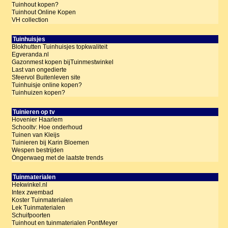
Tuinhout kopen?
Tuinhout Online Kopen
VH collection
Tuinhuisjes
Blokhutten Tuinhuisjes topkwaliteit
Egveranda.nl
Gazonmest kopen bijTuinmestwinkel
Last van ongedierte
Sfeervol Buitenleven site
Tuinhuisje online kopen?
Tuinhuizen kopen?
Tuinieren op tv
Hovenier Haarlem
Schooltv: Hoe onderhoud
Tuinen van Kleijs
Tuinieren bij Karin Bloemen
Wespen bestrijden
Óngerwaeg met de laatste trends
Tuinmaterialen
Hekwinkel.nl
Intex zwembad
Koster Tuinmaterialen
Lek Tuinmaterialen
Schuifpoorten
Tuinhout en tuinmaterialen PontMeyer