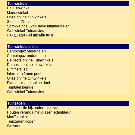
Tuinwinkels
De Tuinwinkel
Marterwinkel
Onze online tuinwinkels
Snelder Zijlstra
Sprokkelbos Exclusieve tuinmeubelen
Webwinkel Tuinadvies
Ландшафтний дизайн Київ
Tuinwinkels online
Campingaz onderdelen
Campingaz onderdelen
De beste online Tuinwinkels
De beste online tuinwinkels
Dimmers led
Intex ultra frame pool
Onze online tuinwinkels
Planten kopen online doet
Tuintafel lounge
Webwinkel Tuinadvies
Tuinzaden
Een selectie bijzondere tuinzaden
Houten veranda met glazen schuifdeur
MaxTotaal.nl
Tuinzaden kopen
Welvaere