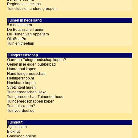
Regionale tuinclubs
Tuinclubs en andere groepen
Tuinen in nederland
5 mooie tuinen
De Botanische Tuinen
De Tuinen van Appeltern
OttoSealPro
Tuin en theetuin
Tuingereedschap
Gardena Tuingereedschap kopen?
Geniet in je eigen bubbelbad
Haardhout kopen
Hand tuingereedschap
Heinigershop.nl
Hoekbank kopen
Stretchtent huren
Tuingereedschap Haxo
Tuingereedschap Tuinonderhoud
Tuingereedschappen kopen
Tuinhuis kopen?
Tuinvoordeel.eu
Tuinhout
Bijenkasten
Blokhut
Goedkoop online