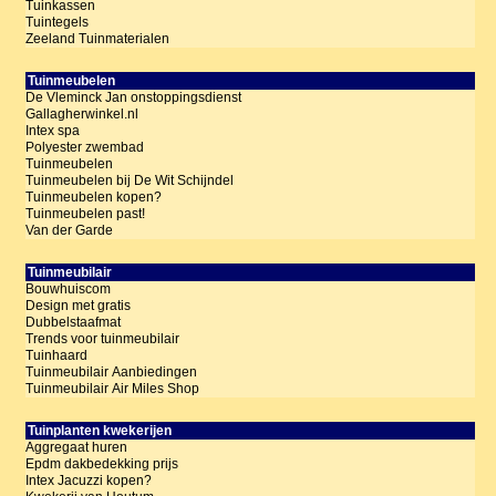
Tuinkassen
Tuintegels
Zeeland Tuinmaterialen
Tuinmeubelen
De Vleminck Jan onstoppingsdienst
Gallagherwinkel.nl
Intex spa
Polyester zwembad
Tuinmeubelen
Tuinmeubelen bij De Wit Schijndel
Tuinmeubelen kopen?
Tuinmeubelen past!
Van der Garde
Tuinmeubilair
Bouwhuiscom
Design met gratis
Dubbelstaafmat
Trends voor tuinmeubilair
Tuinhaard
Tuinmeubilair Aanbiedingen
Tuinmeubilair Air Miles Shop
Tuinplanten kwekerijen
Aggregaat huren
Epdm dakbedekking prijs
Intex Jacuzzi kopen?