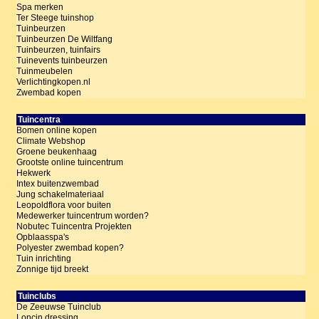
Spa merken
Ter Steege tuinshop
Tuinbeurzen
Tuinbeurzen De Wiltfang
Tuinbeurzen, tuinfairs
Tuinevents tuinbeurzen
Tuinmeubelen
Verlichtingkopen.nl
Zwembad kopen
Tuincentra
Bomen online kopen
Climate Webshop
Groene beukenhaag
Grootste online tuincentrum
Hekwerk
Intex buitenzwembad
Jung schakelmateriaal
Leopoldflora voor buiten
Medewerker tuincentrum worden?
Nobutec Tuincentra Projekten
Opblaasspa's
Polyester zwembad kopen?
Tuin inrichting
Zonnige tijd breekt
Tuinclubs
De Zeeuwse Tuinclub
Loncin dressing