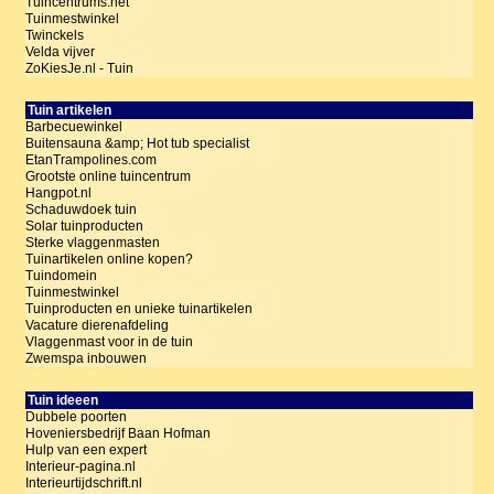
Tuincentrums.net
Tuinmestwinkel
Twinckels
Velda vijver
ZoKiesJe.nl - Tuin
Tuin artikelen
Barbecuewinkel
Buitensauna &amp; Hot tub specialist
EtanTrampolines.com
Grootste online tuincentrum
Hangpot.nl
Schaduwdoek tuin
Solar tuinproducten
Sterke vlaggenmasten
Tuinartikelen online kopen?
Tuindomein
Tuinmestwinkel
Tuinproducten en unieke tuinartikelen
Vacature dierenafdeling
Vlaggenmast voor in de tuin
Zwemspa inbouwen
Tuin ideeen
Dubbele poorten
Hoveniersbedrijf Baan Hofman
Hulp van een expert
Interieur-pagina.nl
Interieurtijdschrift.nl